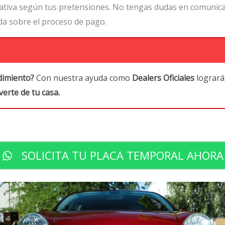
nativa según tus pretensiones. No tengas dudas en comuni
da sobre el proceso de pago.
dimiento?
Con nuestra ayuda como
Dealers Oficiales
logrará
erte de tu casa.
SOLICITA TU PLACA TEMPORAL AHORA