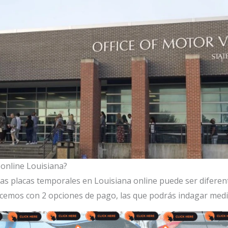
online Louisiana?
as placas temporales en Louisiana online puede ser diferent
recemos con 2 opciones de pago, las que podrás indagar me