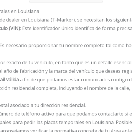
rales en Louisiana
 de dealer en Louisiana (T‑Marker), se necesitan los siguient
culo (VIN)
: Este identificador único identifica de forma precis
 Es necesario proporcionar tu nombre completo tal como hace
olor exacto de tu vehículo, en tanto que es un detalle esencial
 el año de fabricación y la marca del vehículo que deseas regis
il válida
a fin de que podamos estar comunicados contigo dur
ección residencial completa, incluyendo el nombre de la call
stal asociado a tu dirección residencial.
 número de teléfono activo para que podamos contactarte si e
ipales para pedir las placas temporales en Louisiana. Posi
 aconsejamos verificar la normativa concreta de tu área antes 