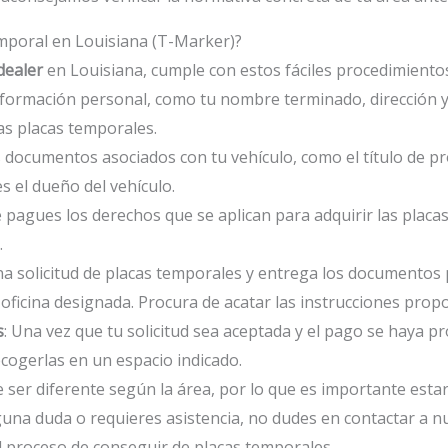
poral en Louisiana (T-Marker)?
dealer
en Louisiana, cumple con estos fáciles procedimiento
u información personal, como tu nombre terminado, dirección 
as placas temporales.
os documentos asociados con tu vehículo, como el título de p
s el dueño del vehículo.
 pagues los derechos que se aplican para adquirir las placa
.
na solicitud de placas temporales y entrega los documentos 
 oficina designada. Procura de acatar las instrucciones prop
s
: Una vez que tu solicitud sea aceptada y el pago se haya p
cogerlas en un espacio indicado.
ser diferente según la área, por lo que es importante esta
lguna duda o requieres asistencia, no dudes en contactar a nu
 el proceso de conseguir de placas temporales.